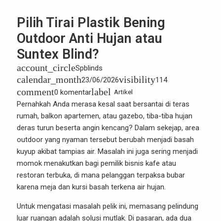
Pilih Tirai Plastik Bening
Outdoor Anti Hujan atau
Suntex Blind?
account_circle
Spblinds
calendar_month
visibility
23/06/2026
114
comment
label
0 komentar
Artikel
Pernahkah Anda merasa kesal saat bersantai di teras
rumah, balkon apartemen, atau gazebo, tiba-tiba hujan
deras turun beserta angin kencang? Dalam sekejap, area
outdoor yang nyaman tersebut berubah menjadi basah
kuyup akibat tampias air. Masalah ini juga sering menjadi
momok menakutkan bagi pemilik bisnis kafe atau
restoran terbuka, di mana pelanggan terpaksa bubar
karena meja dan kursi basah terkena air hujan.
Untuk mengatasi masalah pelik ini, memasang pelindung
luar ruangan adalah solusi mutlak. Di pasaran, ada dua