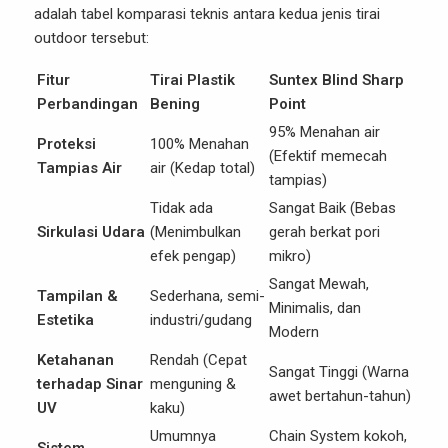
adalah tabel komparasi teknis antara kedua jenis tirai
outdoor tersebut:
Fitur
Tirai Plastik
Suntex Blind Sharp
Perbandingan
Bening
Point
95% Menahan air
Proteksi
100% Menahan
(Efektif memecah
Tampias Air
air (Kedap total)
tampias)
Tidak ada
Sangat Baik (Bebas
Sirkulasi Udara
(Menimbulkan
gerah berkat pori
efek pengap)
mikro)
Sangat Mewah,
Tampilan &
Sederhana, semi-
Minimalis, dan
Estetika
industri/gudang
Modern
Ketahanan
Rendah (Cepat
Sangat Tinggi (Warna
terhadap Sinar
menguning &
awet bertahun-tahun)
UV
kaku)
Umumnya
Chain System kokoh,