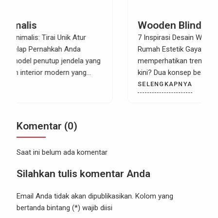
Wooden Blind Minimalis
7 Inspirasi Desain Wooden Blind Minimalis untuk
Rumah Estetik Gaya Japandi Pernahkah Anda
memperhatikan tren desain interior rumah masa
kini? Dua konsep besar, yaitu Japanese (Jepang)
dan Scandinavian (Skandinavia), kini melebur
SELENGKAPNYA
menjadi satu tren global yang sangat digemari
bernama gaya Japandi. Gaya ini mengedepankan
fungsionalitas yang ringkas, palet warna netral yang
Komentar (0)
menenangkan, serta penggunaan elemen […]
Saat ini belum ada komentar
Silahkan tulis komentar Anda
Email Anda tidak akan dipublikasikan. Kolom yang
bertanda bintang (*) wajib diisi