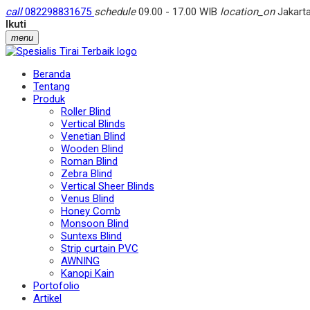
call
082298831675
schedule
09.00 - 17.00 WIB
location_on
Jakarta
Ikuti
menu
Beranda
Tentang
Produk
Roller Blind
Vertical Blinds
Venetian Blind
Wooden Blind
Roman Blind
Zebra Blind
Vertical Sheer Blinds
Venus Blind
Honey Comb
Monsoon Blind
Suntexs Blind
Strip curtain PVC
AWNING
Kanopi Kain
Portofolio
Artikel