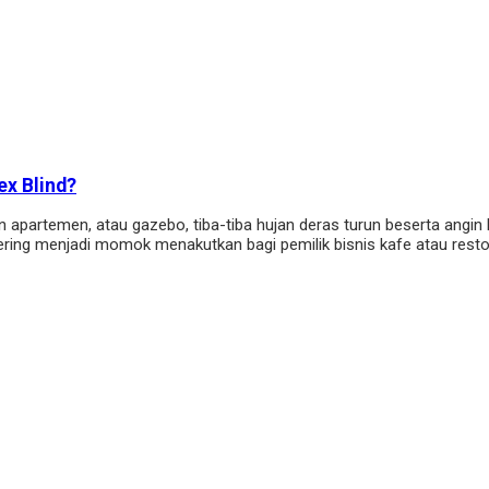
ex Blind?
n apartemen, atau gazebo, tiba-tiba hujan deras turun beserta angi
sering menjadi momok menakutkan bagi pemilik bisnis kafe atau rest