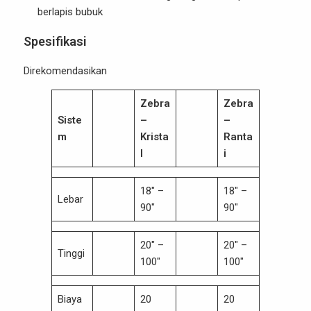
berlapis bubuk
Spesifikasi
Direkomendasikan
Zebra
Zebra
Siste
–
–
m
Krista
Ranta
l
i
18″ –
18″ –
Lebar
90″
90″
20″ –
20″ –
Tinggi
100″
100″
Biaya
20
20