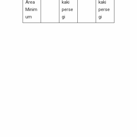
Area
kaki
kaki
Minim
perse
perse
um
gi
gi