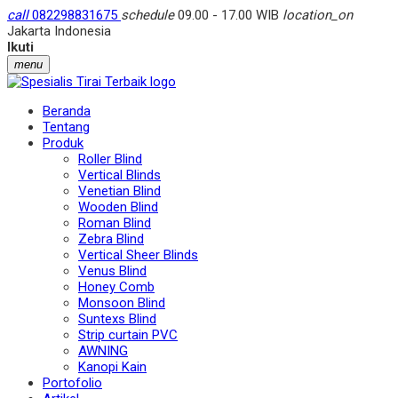
call
082298831675
schedule
09.00 - 17.00 WIB
location_on
Jakarta Indonesia
Ikuti
menu
Beranda
Tentang
Produk
Roller Blind
Vertical Blinds
Venetian Blind
Wooden Blind
Roman Blind
Zebra Blind
Vertical Sheer Blinds
Venus Blind
Honey Comb
Monsoon Blind
Suntexs Blind
Strip curtain PVC
AWNING
Kanopi Kain
Portofolio