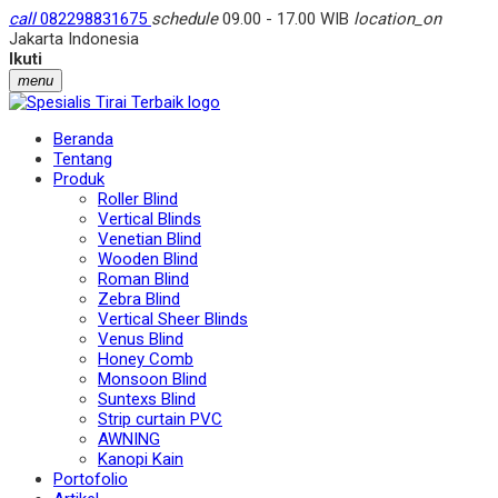
call
082298831675
schedule
09.00 - 17.00 WIB
location_on
Jakarta Indonesia
Ikuti
menu
Beranda
Tentang
Produk
Roller Blind
Vertical Blinds
Venetian Blind
Wooden Blind
Roman Blind
Zebra Blind
Vertical Sheer Blinds
Venus Blind
Honey Comb
Monsoon Blind
Suntexs Blind
Strip curtain PVC
AWNING
Kanopi Kain
Portofolio