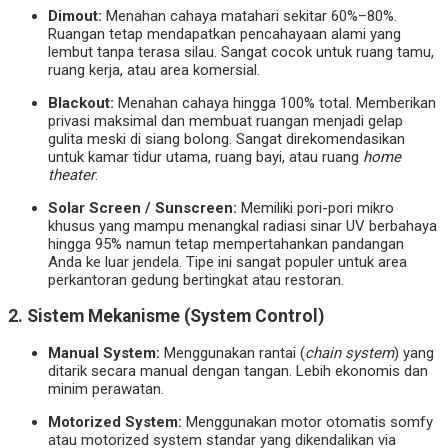
Dimout:
Menahan cahaya matahari sekitar 60%–80%.
Ruangan tetap mendapatkan pencahayaan alami yang
lembut tanpa terasa silau. Sangat cocok untuk ruang tamu,
ruang kerja, atau area komersial.
Blackout:
Menahan cahaya hingga 100% total. Memberikan
privasi maksimal dan membuat ruangan menjadi gelap
gulita meski di siang bolong. Sangat direkomendasikan
untuk kamar tidur utama, ruang bayi, atau ruang
home
theater
.
Solar Screen / Sunscreen:
Memiliki pori-pori mikro
khusus yang mampu menangkal radiasi sinar UV berbahaya
hingga 95% namun tetap mempertahankan pandangan
Anda ke luar jendela. Tipe ini sangat populer untuk area
perkantoran gedung bertingkat atau restoran.
2. Sistem Mekanisme (System Control)
Manual System:
Menggunakan rantai (
chain system
) yang
ditarik secara manual dengan tangan. Lebih ekonomis dan
minim perawatan.
Motorized System:
Menggunakan motor otomatis somfy
atau motorized system standar yang dikendalikan via