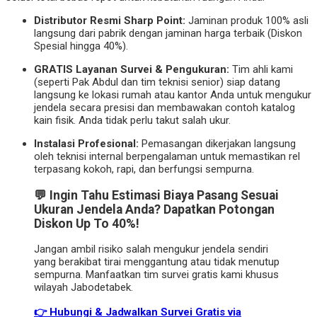
Distributor Resmi Sharp Point:
Jaminan produk 100% asli
langsung dari pabrik dengan jaminan harga terbaik (Diskon
Spesial hingga 40%).
GRATIS Layanan Survei & Pengukuran:
Tim ahli kami
(seperti Pak Abdul dan tim teknisi senior) siap datang
langsung ke lokasi rumah atau kantor Anda untuk mengukur
jendela secara presisi dan membawakan contoh katalog
kain fisik. Anda tidak perlu takut salah ukur.
Instalasi Profesional:
Pemasangan dikerjakan langsung
oleh teknisi internal berpengalaman untuk memastikan rel
terpasang kokoh, rapi, dan berfungsi sempurna.
💬 Ingin Tahu Estimasi Biaya Pasang Sesuai
Ukuran Jendela Anda? Dapatkan Potongan
Diskon Up To 40%!
Jangan ambil risiko salah mengukur jendela sendiri
yang berakibat tirai menggantung atau tidak menutup
sempurna. Manfaatkan tim survei gratis kami khusus
wilayah Jabodetabek.
👉 Hubungi & Jadwalkan Survei Gratis via