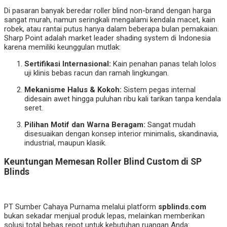
Di pasaran banyak beredar roller blind non-brand dengan harga
sangat murah, namun seringkali mengalami kendala macet, kain
robek, atau rantai putus hanya dalam beberapa bulan pemakaian.
Sharp Point adalah market leader shading system di Indonesia
karena memiliki keunggulan mutlak:
Sertifikasi Internasional:
Kain penahan panas telah lolos
uji klinis bebas racun dan ramah lingkungan.
Mekanisme Halus & Kokoh:
Sistem pegas internal
didesain awet hingga puluhan ribu kali tarikan tanpa kendala
seret.
Pilihan Motif dan Warna Beragam:
Sangat mudah
disesuaikan dengan konsep interior minimalis, skandinavia,
industrial, maupun klasik.
Keuntungan Memesan Roller Blind Custom di SP
Blinds
PT Sumber Cahaya Purnama melalui platform
spblinds.com
bukan sekadar menjual produk lepas, melainkan memberikan
solusi total bebas repot untuk kebutuhan ruangan Anda: