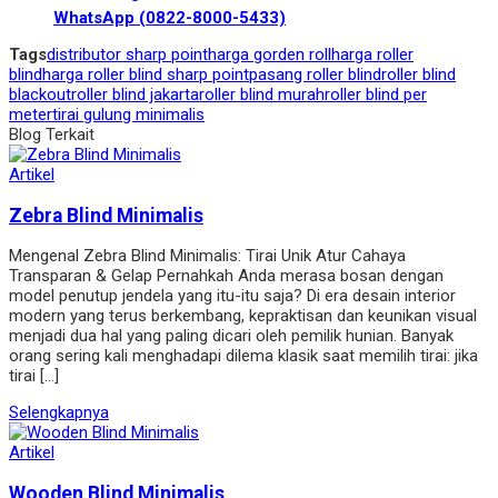
WhatsApp (0822-8000-5433)
Tags
distributor sharp point
harga gorden roll
harga roller
blind
harga roller blind sharp point
pasang roller blind
roller blind
blackout
roller blind jakarta
roller blind murah
roller blind per
meter
tirai gulung minimalis
Blog Terkait
Artikel
Zebra Blind Minimalis
Mengenal Zebra Blind Minimalis: Tirai Unik Atur Cahaya
Transparan & Gelap Pernahkah Anda merasa bosan dengan
model penutup jendela yang itu-itu saja? Di era desain interior
modern yang terus berkembang, kepraktisan dan keunikan visual
menjadi dua hal yang paling dicari oleh pemilik hunian. Banyak
orang sering kali menghadapi dilema klasik saat memilih tirai: jika
tirai […]
Selengkapnya
Artikel
Wooden Blind Minimalis