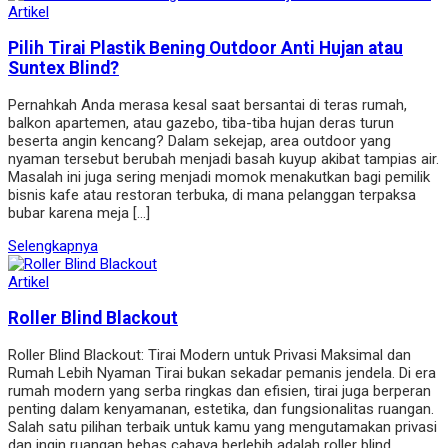
Artikel
Pilih Tirai Plastik Bening Outdoor Anti Hujan atau
Suntex Blind?
Pernahkah Anda merasa kesal saat bersantai di teras rumah,
balkon apartemen, atau gazebo, tiba-tiba hujan deras turun
beserta angin kencang? Dalam sekejap, area outdoor yang
nyaman tersebut berubah menjadi basah kuyup akibat tampias air.
Masalah ini juga sering menjadi momok menakutkan bagi pemilik
bisnis kafe atau restoran terbuka, di mana pelanggan terpaksa
bubar karena meja […]
Selengkapnya
Artikel
Roller Blind Blackout
Roller Blind Blackout: Tirai Modern untuk Privasi Maksimal dan
Rumah Lebih Nyaman Tirai bukan sekadar pemanis jendela. Di era
rumah modern yang serba ringkas dan efisien, tirai juga berperan
penting dalam kenyamanan, estetika, dan fungsionalitas ruangan.
Salah satu pilihan terbaik untuk kamu yang mengutamakan privasi
dan ingin ruangan bebas cahaya berlebih adalah roller blind