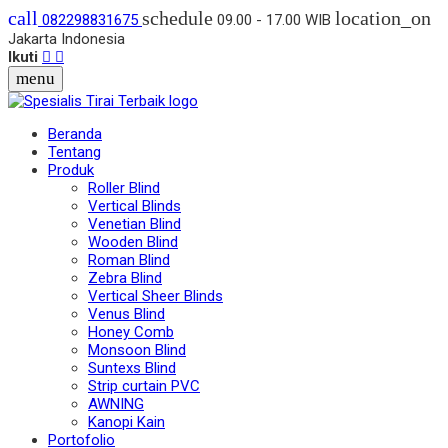
call
schedule
location_on
082298831675
09.00 - 17.00 WIB
Jakarta Indonesia
Ikuti
menu
Beranda
Tentang
Produk
Roller Blind
Vertical Blinds
Venetian Blind
Wooden Blind
Roman Blind
Zebra Blind
Vertical Sheer Blinds
Venus Blind
Honey Comb
Monsoon Blind
Suntexs Blind
Strip curtain PVC
AWNING
Kanopi Kain
Portofolio