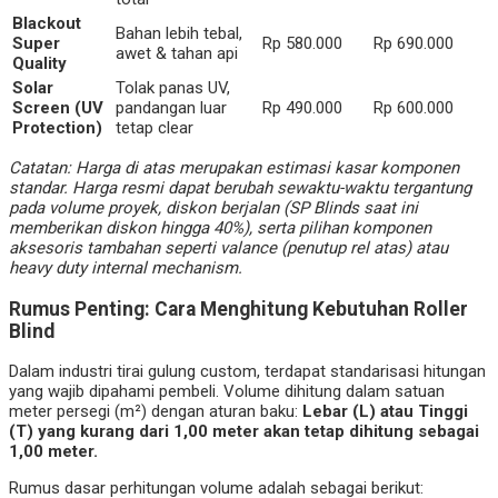
Blackout
Bahan lebih tebal,
Super
Rp 580.000
Rp 690.000
awet & tahan api
Quality
Solar
Tolak panas UV,
Screen (UV
pandangan luar
Rp 490.000
Rp 600.000
Protection)
tetap clear
Catatan: Harga di atas merupakan estimasi kasar komponen
standar. Harga resmi dapat berubah sewaktu-waktu tergantung
pada volume proyek, diskon berjalan (SP Blinds saat ini
memberikan diskon hingga 40%), serta pilihan komponen
aksesoris tambahan seperti valance (penutup rel atas) atau
heavy duty internal mechanism.
Rumus Penting: Cara Menghitung Kebutuhan Roller
Blind
Dalam industri tirai gulung custom, terdapat standarisasi hitungan
yang wajib dipahami pembeli. Volume dihitung dalam satuan
meter persegi (m²) dengan aturan baku:
Lebar (L) atau Tinggi
(T) yang kurang dari 1,00 meter akan tetap dihitung sebagai
1,00 meter.
Rumus dasar perhitungan volume adalah sebagai berikut: