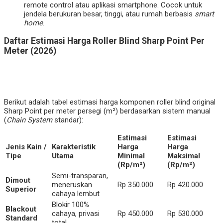
remote control atau aplikasi smartphone. Cocok untuk
jendela berukuran besar, tinggi, atau rumah berbasis
smart
home
.
Daftar Estimasi Harga Roller Blind Sharp Point Per
Meter (2026)
Berikut adalah tabel estimasi harga komponen roller blind original
Sharp Point per meter persegi (m²) berdasarkan sistem manual
(
Chain System
standar):
Estimasi
Estimasi
Jenis Kain /
Karakteristik
Harga
Harga
Tipe
Utama
Minimal
Maksimal
(Rp/m²)
(Rp/m²)
Semi-transparan,
Dimout
meneruskan
Rp 350.000
Rp 420.000
Superior
cahaya lembut
Blokir 100%
Blackout
cahaya, privasi
Rp 450.000
Rp 530.000
Standard
total