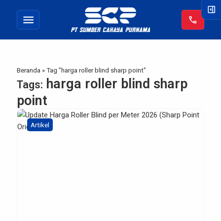
right_panel_open
menu
call
Beranda
»
Tag "harga roller blind sharp point"
harga roller blind sharp
Tags:
point
Artikel