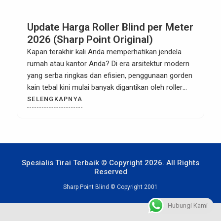
Update Harga Roller Blind per Meter
2026 (Sharp Point Original)
Kapan terakhir kali Anda memperhatikan jendela
rumah atau kantor Anda? Di era arsitektur modern
yang serba ringkas dan efisien, penggunaan gorden
kain tebal kini mulai banyak digantikan oleh roller
blind. Tirai gulung modern ini menjadi pilihan utama
SELENGKAPNYA
para desainer interior karena potongannya yang
minimalis, hemat ruang, tidak menjadi sarang debu,
serta sangat mudah dioperasikan. Namun, […]
Spesialis Tirai Terbaik © Copyright 2026. All Rights
Reserved
Sharp Point Blind © Copyright 2001
Hubungi Kami