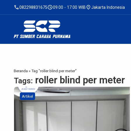
call
schedule
location_on
082298831675
09.00 - 17.00 WIB
Jakarta Indonesia
Beranda
»
Tag "roller blind per meter"
roller blind per meter
Tags:
Artikel