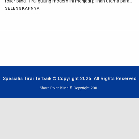
roller blind. Tirai gulung modern ini menjadi pilihan utama para
desainer interior karena potongannya yang minimalis, hemat ruang
SELENGKAPNYA
tidak menjadi sarang debu, serta sangat mudah dioperasikan.
Namun, […]
Spesialis Tirai Terbaik © Copyright 2026. All Rights Reserved
Sharp Point Blind © Copyright 2001