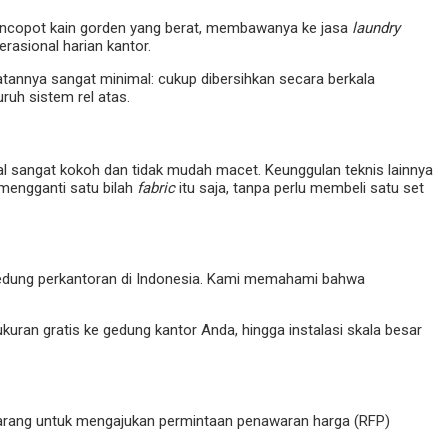
mencopot kain gorden yang berat, membawanya ke jasa
laundry
rasional harian kantor.
atannya sangat minimal: cukup dibersihkan secara berkala
ruh sistem rel atas.
nal sangat kokoh dan tidak mudah macet. Keunggulan teknis lainnya
 mengganti satu bilah
fabric
itu saja, tanpa perlu membeli satu set
a gedung perkantoran di Indonesia. Kami memahami bahwa
ukuran gratis ke gedung kantor Anda, hingga instalasi skala besar
ekarang untuk mengajukan permintaan penawaran harga (RFP)