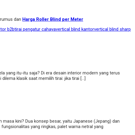
i rumus dan
Harga Roller Blind per Meter
ntor b2b
tirai pengatur cahaya
vertical blind kantor
vertical blind sharp
yang itu-itu saja? Di era desain interior modern yang terus
ema klasik saat memilih tirai: jika tirai […]
h masa kini? Dua konsep besar, yaitu Japanese (Jepang) dan
fungsionalitas yang ringkas, palet warna netral yang