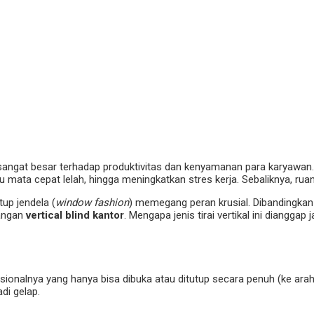
sangat besar terhadap produktivitas dan kenyamanan para karyawan. 
 mata cepat lelah, hingga meningkatkan stres kerja. Sebaliknya, rua
tup jendela (
window fashion
) memegang peran krusial. Dibandingka
sangan
vertical blind kantor
. Mengapa jenis tirai vertikal ini diangg
ionalnya yang hanya bisa dibuka atau ditutup secara penuh (ke arah 
i gelap.