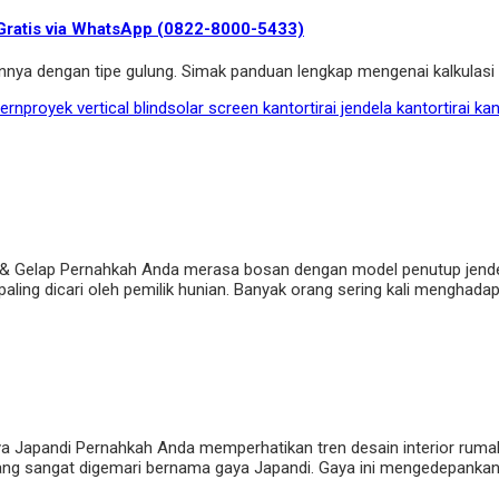
 Gratis via WhatsApp (0822-8000-5433)
annya dengan tipe gulung. Simak panduan lengkap mengenai kalkulas
dern
proyek vertical blind
solar screen kantor
tirai jendela kantor
tirai ka
 & Gelap Pernahkah Anda merasa bosan dengan model penutup jendela 
ng dicari oleh pemilik hunian. Banyak orang sering kali menghadapi dil
ya Japandi Pernahkah Anda memperhatikan tren desain interior ruma
 yang sangat digemari bernama gaya Japandi. Gaya ini mengedepankan 