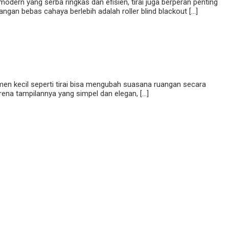
odern yang serba ringkas dan efisien, tirai juga berperan penting
ngan bebas cahaya berlebih adalah roller blind blackout […]
men kecil seperti tirai bisa mengubah suasana ruangan secara
karena tampilannya yang simpel dan elegan, […]