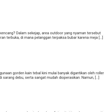
n kencang? Dalam sekejap, area outdoor yang nyaman tersebut
oran terbuka, di mana pelanggan terpaksa bubar karena meja […]
naan gorden kain tebal kini mulai banyak digantikan oleh roller
adi sarang debu, serta sangat mudah dioperasikan. Namun, […]