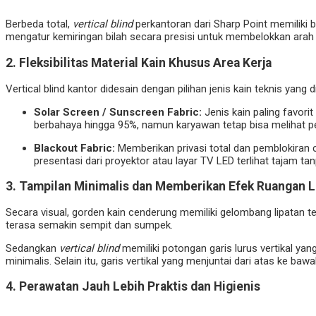
Berbeda total,
vertical blind
perkantoran dari Sharp Point memiliki bil
mengatur kemiringan bilah secara presisi untuk membelokkan arah
2. Fleksibilitas Material Kain Khusus Area Kerja
Vertical blind kantor didesain dengan pilihan jenis kain teknis yan
Solar Screen / Sunscreen Fabric:
Jenis kain paling favori
berbahaya hingga 95%, namun karyawan tetap bisa melihat p
Blackout Fabric:
Memberikan privasi total dan pemblokiran ca
presentasi dari proyektor atau layar TV LED terlihat tajam t
3. Tampilan Minimalis dan Memberikan Efek Ruangan L
Secara visual, gorden kain cenderung memiliki gelombang lipatan te
terasa semakin sempit dan sumpek.
Sedangkan
vertical blind
memiliki potongan garis lurus vertikal ya
minimalis. Selain itu, garis vertikal yang menjuntai dari atas ke baw
4. Perawatan Jauh Lebih Praktis dan Higienis