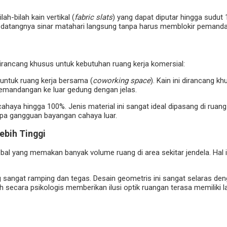
ah-bilah kain vertikal (
fabric slats
) yang dapat diputar hingga sudut 1
 datangnya sinar matahari langsung tanpa harus memblokir pemanda
g dirancang khusus untuk kebutuhan ruang kerja komersial:
t untuk ruang kerja bersama (
coworking space
). Kain ini dirancang 
emandangan ke luar gedung dengan jelas.
haya hingga 100%. Jenis material ini sangat ideal dipasang di ruang 
anpa gangguan bayangan cahaya luar.
ebih Tinggi
bal yang memakan banyak volume ruang di area sekitar jendela. Hal in
ng sangat ramping dan tegas. Desain geometris ini sangat selaras den
ah secara psikologis memberikan ilusi optik ruangan terasa memiliki la