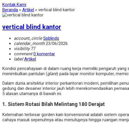
Kontak Kami
Beranda
»
Artikel
»
vertical blind kantor
vertical blind kantor
account_circle
Spblinds
calendar_month
23/06/2026
visibility
77
comment
0 komentar
label
Artikel
Kondisi pencahayaan di dalam ruang kerja memiliki pengaruh yang 
menimbulkan pantulan (
glare
) pada layar monitor komputer, memicu
Dalam dunia arsitektur interior perkantoran modern, pemilihan penu
gedung dan desainer interior jauh lebih merekomendasikan pema
5 alasan utamanya di bawah ini.
1. Sistem Rotasi Bilah Melintang 180 Derajat
Kelemahan terbesar gorden kain konvensional adalah sistem operas
cahaya masuk sepenuhnya atau menutupnya hingga ruangan menjad