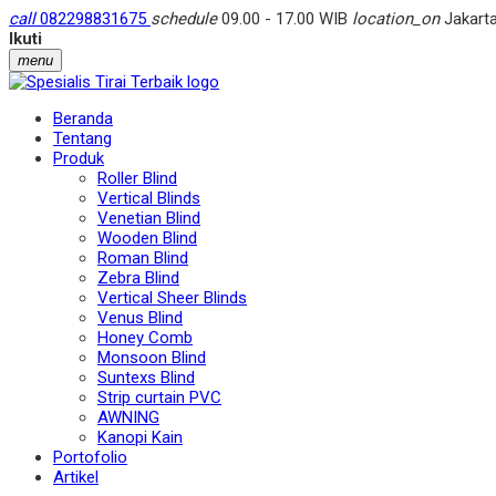
call
082298831675
schedule
09.00 - 17.00 WIB
location_on
Jakarta
Ikuti
menu
Beranda
Tentang
Produk
Roller Blind
Vertical Blinds
Venetian Blind
Wooden Blind
Roman Blind
Zebra Blind
Vertical Sheer Blinds
Venus Blind
Honey Comb
Monsoon Blind
Suntexs Blind
Strip curtain PVC
AWNING
Kanopi Kain
Portofolio
Artikel