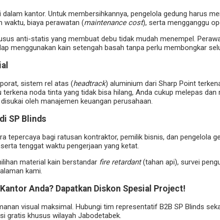
 di dalam kantor. Untuk membersihkannya, pengelola gedung harus 
waktu, biaya perawatan (
maintenance cost
), serta mengganggu ope
la khusus anti-statis yang membuat debu tidak mudah menempel. Peraw
dilap menggunakan kain setengah basah tanpa perlu membongkar selu
ial
rporat, sistem rel atas (
headtrack
) aluminium dari Sharp Point terke
tau terkena noda tinta yang tidak bisa hilang, Anda cukup melepas dan
gat disukai oleh manajemen keuangan perusahaan.
di SP Blinds
a tepercaya bagi ratusan kontraktor, pemilik bisnis, dan pengelol
serta tenggat waktu pengerjaan yang ketat.
lihan material kain berstandar
fire retardant
(tahan api), survei peng
ngalaman kami.
Kantor Anda? Dapatkan Diskon Spesial Project!
manan visual maksimal. Hubungi tim representatif B2B SP Blinds s
asi gratis khusus wilayah Jabodetabek.