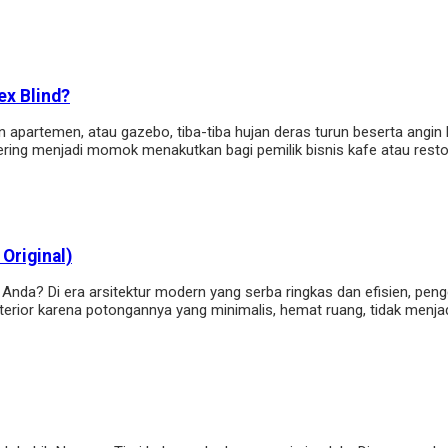
ex Blind?
n apartemen, atau gazebo, tiba-tiba hujan deras turun beserta angi
sering menjadi momok menakutkan bagi pemilik bisnis kafe atau rest
Original)
nda? Di era arsitektur modern yang serba ringkas dan efisien, penggu
 interior karena potongannya yang minimalis, hemat ruang, tidak menj