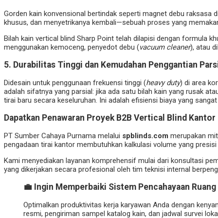
Gorden kain konvensional bertindak seperti magnet debu raksasa
khusus, dan menyetrikanya kembali—sebuah proses yang memakan 
Bilah kain vertical blind Sharp Point telah dilapisi dengan formu
menggunakan kemoceng, penyedot debu (
vacuum cleaner
), atau 
5. Durabilitas Tinggi dan Kemudahan Penggantian Pars
Didesain untuk penggunaan frekuensi tinggi (
heavy duty
) di area ko
adalah sifatnya yang parsial: jika ada satu bilah kain yang rusak a
tirai baru secara keseluruhan. Ini adalah efisiensi biaya yang san
Dapatkan Penawaran Proyek B2B Vertical Blind Kantor 
PT Sumber Cahaya Purnama melalui
spblinds.com
merupakan mitr
pengadaan tirai kantor membutuhkan kalkulasi volume yang presisi 
Kami menyediakan layanan komprehensif mulai dari konsultasi pemi
yang dikerjakan secara profesional oleh tim teknisi internal berpe
💼 Ingin Memperbaiki Sistem Pencahayaan Ruang 
Optimalkan produktivitas kerja karyawan Anda dengan kenya
resmi, pengiriman sampel katalog kain, dan jadwal survei lok