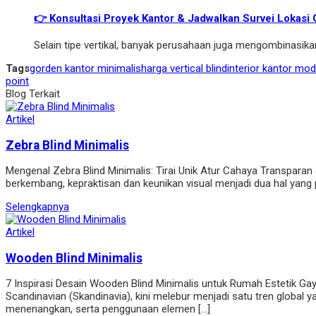
👉 Konsultasi Proyek Kantor & Jadwalkan Survei Lokasi
Selain tipe vertikal, banyak perusahaan juga mengombinasik
Tags
gorden kantor minimalis
harga vertical blind
interior kantor mo
point
Blog Terkait
Artikel
Zebra Blind Minimalis
Mengenal Zebra Blind Minimalis: Tirai Unik Atur Cahaya Transparan
berkembang, kepraktisan dan keunikan visual menjadi dua hal yang pali
Selengkapnya
Artikel
Wooden Blind Minimalis
7 Inspirasi Desain Wooden Blind Minimalis untuk Rumah Estetik Ga
Scandinavian (Skandinavia), kini melebur menjadi satu tren global
menenangkan, serta penggunaan elemen […]