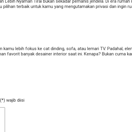
ah Lebih Nyaman Tirai bukan sekadar pemanis jendela. Di era rumah m
 pilihan terbaik untuk kamu yang mengutamakan privasi dan ingin rua
amu lebih fokus ke cat dinding, sofa, atau lemari TV. Padahal, ele
 pilihan favorit banyak desainer interior saat ini. Kenapa? Bukan cuma 
) wajib diisi