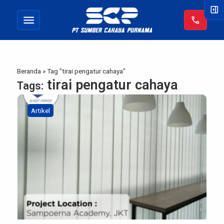
right_panel_open
menu
call
Beranda
»
Tag "tirai pengatur cahaya"
tirai pengatur cahaya
Tags:
Artikel