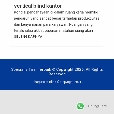
vertical blind kantor
Kondisi pencahayaan di dalam ruang kerja memiliki
pengaruh yang sangat besar terhadap produktivitas
dan kenyamanan para karyawan. Ruangan yang
terlalu silau akibat paparan matahari siang akan
menimbulkan pantulan (glare) pada layar monitor
SELENGKAPNYA
komputer, memicu mata cepat lelah, hingga
meningkatkan stres kerja. Sebaliknya, ruangan yang
terlalu gelap juga membuat suasana kerja menjadi
lesu. Dalam dunia arsitektur […]
Spesialis Tirai Terbaik © Copyright 2026. All Rights
Reserved
Sharp Point Blind © Copyright 2001
Hubungi Kami