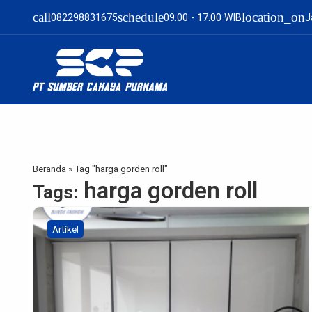
call
schedule
location_on
082298831675
09.00 - 17.00 WIB
J
Beranda
»
Tag "harga gorden roll"
harga gorden roll
Tags:
Artikel