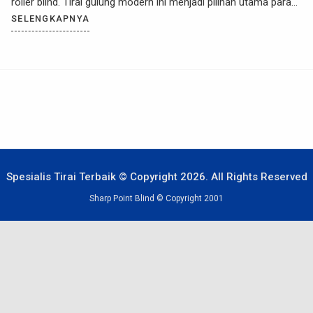
roller blind. Tirai gulung modern ini menjadi pilihan utama para
desainer interior karena potongannya yang minimalis, hemat ruang
SELENGKAPNYA
tidak menjadi sarang debu, serta sangat mudah dioperasikan.
Namun, […]
Spesialis Tirai Terbaik © Copyright 2026. All Rights Reserved
Sharp Point Blind © Copyright 2001