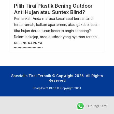
Pilih Tirai Plastik Bening Outdoor
Anti Hujan atau Suntex Blind?
Pernahkah Anda merasa kesal saat bersantai di
teras rumah, balkon apartemen, atau gazebo, tiba-
tiba hujan deras turun beserta angin kencang?
Dalam sekejap, area outdoor yang nyaman tersebut
berubah menjadi basah kuyup akibat tampias air.
SELENGKAPNYA
Masalah ini juga sering menjadi momok
menakutkan bagi pemilik bisnis kafe atau restoran
terbuka, di mana pelanggan terpaksa bubar karena
meja […]
Spesialis Tirai Terbaik © Copyright 2026. All Rights
Reserved
Sharp Point Blind © Copyright 2001
Hubungi Kami