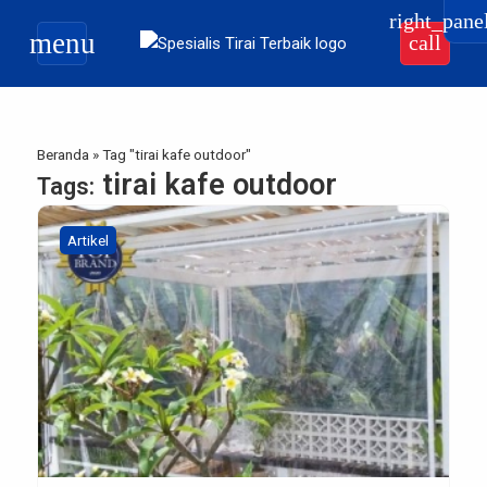
right_pane
menu
call
Beranda
»
Tag "tirai kafe outdoor"
tirai kafe outdoor
Tags:
Artikel