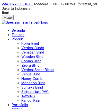
call
082298831675
schedule
09.00 - 17.00 WIB
location_on
Jakarta Indonesia
Ikuti
menu
Beranda
Tentang
Produk
Roller Blind
Vertical Blinds
Venetian Blind
Wooden Blind
Roman Blind
Zebra Blind
Vertical Sheer Blinds
Venus Blind
Honey Comb
Monsoon Blind
Suntexs Blind
Strip curtain PVC
AWNING
Kanopi Kain
Portofolio