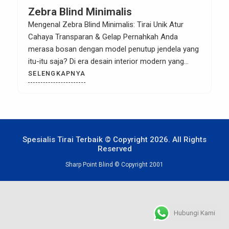
Zebra Blind Minimalis
Mengenal Zebra Blind Minimalis: Tirai Unik Atur
Cahaya Transparan & Gelap Pernahkah Anda
merasa bosan dengan model penutup jendela yang
itu-itu saja? Di era desain interior modern yang
terus berkembang, kepraktisan dan keunikan visual
SELENGKAPNYA
menjadi dua hal yang paling dicari oleh pemilik
hunian. Banyak orang sering kali menghadapi
dilema klasik saat memilih tirai: jika tirai […]
Spesialis Tirai Terbaik © Copyright 2026. All Rights
Reserved
Sharp Point Blind © Copyright 2001
Hubungi Kami