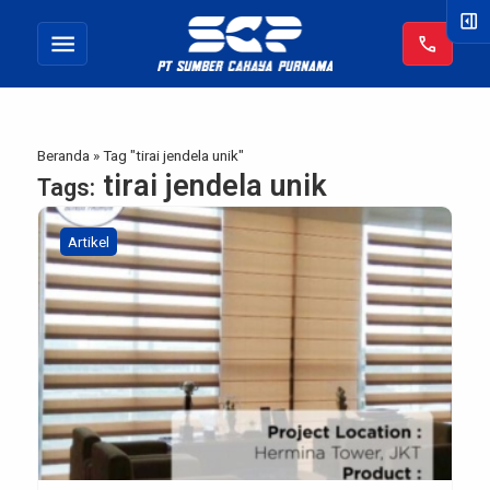
right_panel_open
menu
call
Beranda
»
Tag "tirai jendela unik"
tirai jendela unik
Tags:
Artikel