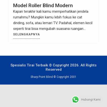
Model Roller Blind Modern
Kapan terakhir kali kamu memperhatikan jendela
rumahmu? Mungkin kamu lebih fokus ke cat
dinding, sofa, atau lemari TV. Padahal, elemen kecil
seperti tirai bisa mengubah suasana ruangan
secara drastis. Dan di antara berbagai jenis tirai,
SELENGKAPNYA
roller blind modern jadi pilihan favorit banyak
desainer interior saat ini. Kenapa? Bukan cuma
karena tampilannya yang simpel dan elegan, […]
Spesialis Tirai Terbaik © Copyright 2026. All Rights
Reserved
Sharp Point Blind © Copyright 2001
Hubungi Kami