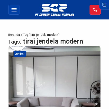
right_panel_open
menu
call
Beranda
»
Tag "tirai jendela modern"
tirai jendela modern
Tags:
Artikel