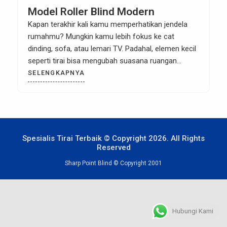
Model Roller Blind Modern
Kapan terakhir kali kamu memperhatikan jendela
rumahmu? Mungkin kamu lebih fokus ke cat
dinding, sofa, atau lemari TV. Padahal, elemen kecil
seperti tirai bisa mengubah suasana ruangan
secara drastis. Dan di antara berbagai jenis tirai,
SELENGKAPNYA
roller blind modern jadi pilihan favorit banyak
desainer interior saat ini. Kenapa? Bukan cuma
karena tampilannya yang simpel dan elegan, […]
Spesialis Tirai Terbaik © Copyright 2026. All Rights
Reserved
Sharp Point Blind © Copyright 2001
Hubungi Kami