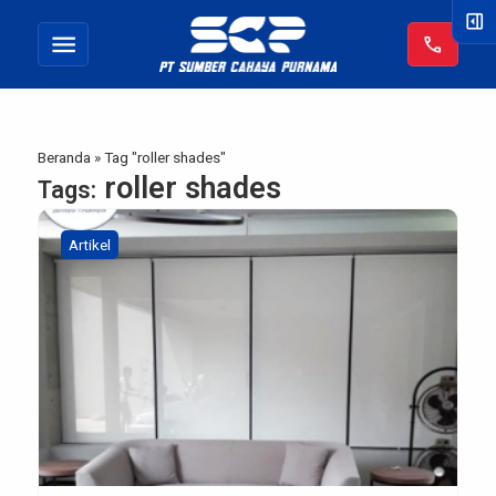
right_panel_open
menu
call
Beranda
»
Tag "roller shades"
roller shades
Tags:
Artikel