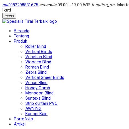
call
082298831675
schedule
09.00 - 17.00 WIB
location_on
Jakarta
Ikuti
menu
Beranda
Tentang
Produk
Roller Blind
Vertical Blinds
Venetian Blind
Wooden Blind
Roman Blind
Zebra Blind
Vertical Sheer Blinds
Venus Blind
Honey Comb
Monsoon Blind
Suntexs Blind
Strip curtain PVC
AWNING
Kanopi Kain
Portofolio
Artikel