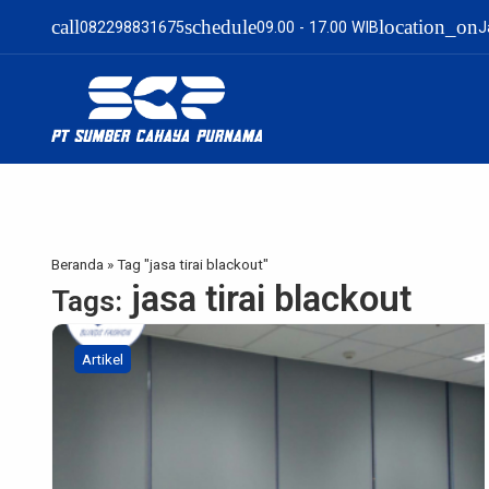
call
schedule
location_on
082298831675
09.00 - 17.00 WIB
J
Beranda
»
Tag "jasa tirai blackout"
jasa tirai blackout
Tags:
Artikel