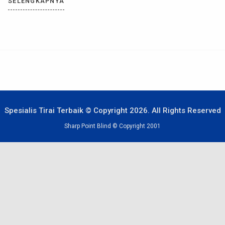
Salah satu pilihan terbaik untuk kamu yang mengutamakan privasi
SELENGKAPNYA
dan ingin ruangan bebas cahaya berlebih adalah roller blind blacko
[…]
Spesialis Tirai Terbaik © Copyright 2026. All Rights Reserved
Sharp Point Blind © Copyright 2001