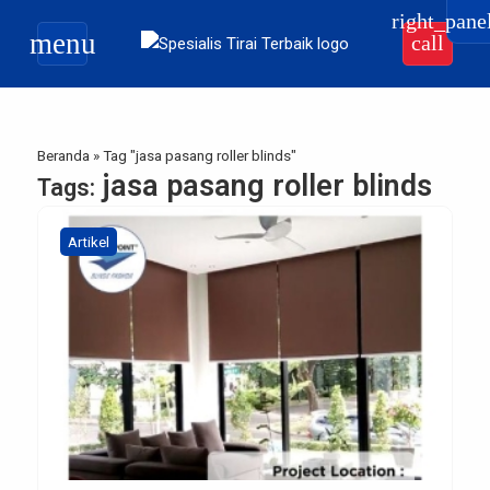
right_pane
menu
call
Beranda
»
Tag "jasa pasang roller blinds"
jasa pasang roller blinds
Tags:
Artikel