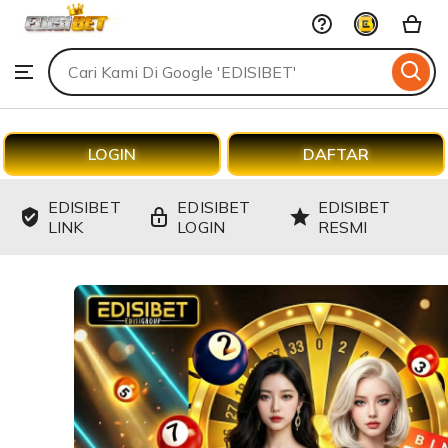
EDISIBET
Skip
to
Search
Browse
ontent
for
items
or
shops
LOGIN
DAFTAR
EDISIBET
EDISIBET
EDISIBET
LINK
LOGIN
RESMI