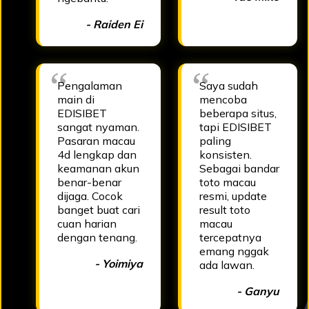
- Raiden Ei
Pengalaman
Saya sudah
main di
mencoba
EDISIBET
beberapa situs,
sangat nyaman.
tapi EDISIBET
Pasaran macau
paling
4d lengkap dan
konsisten.
keamanan akun
Sebagai bandar
benar-benar
toto macau
dijaga. Cocok
resmi, update
banget buat cari
result toto
cuan harian
macau
dengan tenang.
tercepatnya
emang nggak
- Yoimiya
ada lawan.
- Ganyu