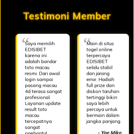
Testimoni Member
Saya memilih
Main di situs
EDISIBET
togel online
karena ini
terpercaya
adalah bandar
EDISIBET
toto macau
selalu stabil
resmi. Dari awal
dan jarang
login sampai
error. Hadiah
pasang macau
full prize dan
4d terasa sangat
diskon taruhan
profesional.
tertinggi bikin
Layanan update
saya lebih
result toto
percaya untuk
macau
bermain dalam
tercepatnya
jangka panjang.
sangat
- Yae Miko
ngebantu!