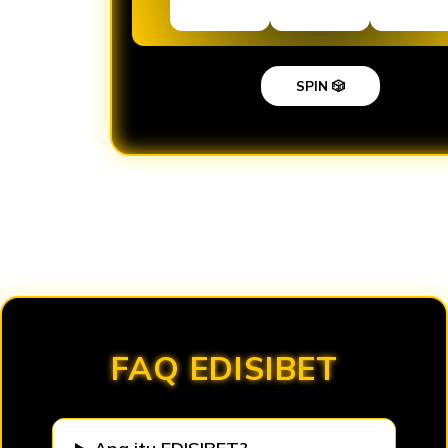
SPIN 🎲
Loading...
FAQ EDISIBET