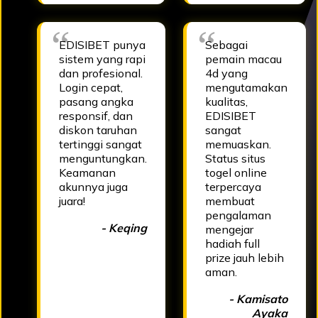
EDISIBET punya
Sebagai
sistem yang rapi
pemain macau
dan profesional.
4d yang
Login cepat,
mengutamakan
pasang angka
kualitas,
responsif, dan
EDISIBET
diskon taruhan
sangat
tertinggi sangat
memuaskan.
menguntungkan.
Status situs
Keamanan
togel online
akunnya juga
terpercaya
juara!
membuat
pengalaman
- Keqing
mengejar
hadiah full
prize jauh lebih
aman.
- Kamisato
Ayaka