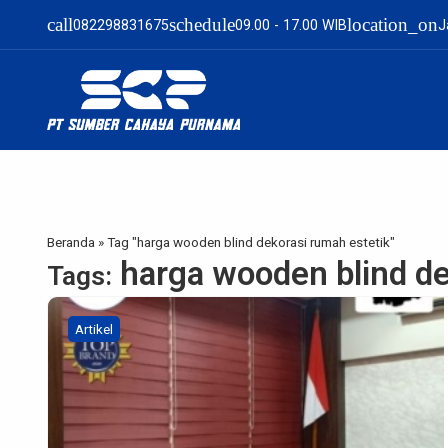
call
schedule
location_on
082298831675
09.00 - 17.00 WIB
J
Beranda
»
Tag "harga wooden blind dekorasi rumah estetik"
harga wooden blind de
Tags:
Artikel