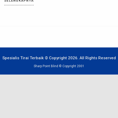
yang sangat digemari bernama gaya Japandi. Gaya ini
SELENGKAPNYA
mengedepankan fungsionalitas yang ringkas, palet warna netral
yang menenangkan, serta penggunaan elemen […]
Spesialis Tirai Terbaik © Copyright 2026. All Rights Reserved
Sharp Point Blind © Copyright 2001