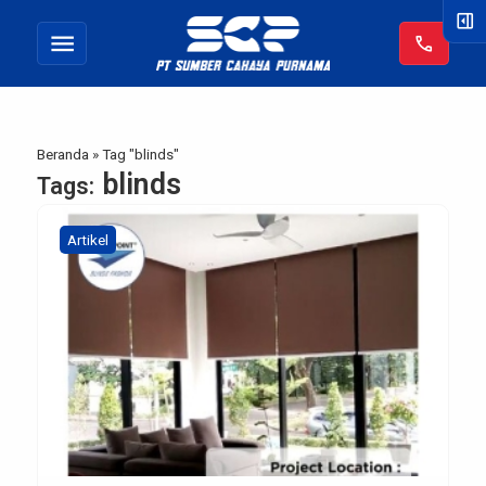
right_panel_open
menu
call
Beranda
»
Tag "blinds"
blinds
Tags:
Artikel