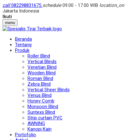
call
082298831675
schedule
09.00 - 17.00 WIB
location_on
Jakarta Indonesia
Ikuti
menu
Beranda
Tentang
Produk
Roller Blind
Vertical Blinds
Venetian Blind
Wooden Blind
Roman Blind
Zebra Blind
Vertical Sheer Blinds
Venus Blind
Honey Comb
Monsoon Blind
Suntexs Blind
Strip curtain PVC
AWNING
Kanopi Kain
Portofolio