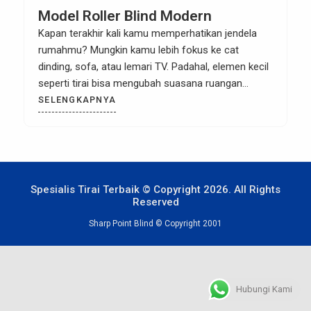
Model Roller Blind Modern
Kapan terakhir kali kamu memperhatikan jendela
rumahmu? Mungkin kamu lebih fokus ke cat
dinding, sofa, atau lemari TV. Padahal, elemen kecil
seperti tirai bisa mengubah suasana ruangan
secara drastis. Dan di antara berbagai jenis tirai,
SELENGKAPNYA
roller blind modern jadi pilihan favorit banyak
desainer interior saat ini. Kenapa? Bukan cuma
karena tampilannya yang simpel dan elegan, […]
Spesialis Tirai Terbaik © Copyright 2026. All Rights
Reserved
Sharp Point Blind © Copyright 2001
Hubungi Kami