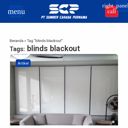
right_pane
menu
call
Beranda
»
Tag "blinds blackout"
blinds blackout
Tags:
Artikel