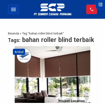
right_panel_open
menu
call
Beranda
»
Tag "bahan roller blind terbaik"
bahan roller blind terbaik
Tags:
Artikel