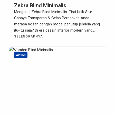
Zebra Blind Minimalis
Mengenal Zebra Blind Minimalis: Tirai Unik Atur
Cahaya Transparan & Gelap Pernahkah Anda
merasa bosan dengan model penutup jendela yang
itu-itu saja? Di era desain interior modern yang
terus berkembang, kepraktisan dan keunikan visual
SELENGKAPNYA
menjadi dua hal yang paling dicari oleh pemilik
hunian. Banyak orang sering kali menghadapi
dilema klasik saat memilih tirai: jika tirai […]
Artikel