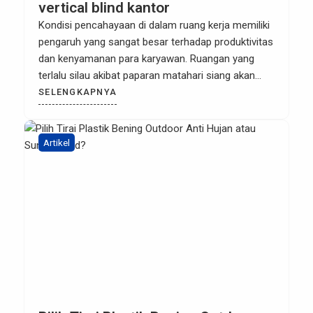
vertical blind kantor
Kondisi pencahayaan di dalam ruang kerja memiliki
pengaruh yang sangat besar terhadap produktivitas
dan kenyamanan para karyawan. Ruangan yang
terlalu silau akibat paparan matahari siang akan
menimbulkan pantulan (glare) pada layar monitor
SELENGKAPNYA
komputer, memicu mata cepat lelah, hingga
meningkatkan stres kerja. Sebaliknya, ruangan yang
terlalu gelap juga membuat suasana kerja menjadi
Artikel
lesu. Dalam dunia arsitektur […]