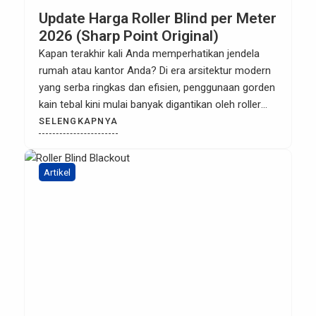
Update Harga Roller Blind per Meter
2026 (Sharp Point Original)
Kapan terakhir kali Anda memperhatikan jendela
rumah atau kantor Anda? Di era arsitektur modern
yang serba ringkas dan efisien, penggunaan gorden
kain tebal kini mulai banyak digantikan oleh roller
blind. Tirai gulung modern ini menjadi pilihan utama
SELENGKAPNYA
para desainer interior karena potongannya yang
minimalis, hemat ruang, tidak menjadi sarang debu,
serta sangat mudah dioperasikan. Namun, […]
Artikel