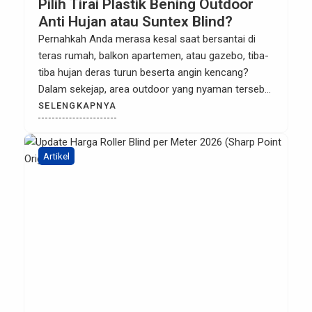
Pilih Tirai Plastik Bening Outdoor
Anti Hujan atau Suntex Blind?
Pernahkah Anda merasa kesal saat bersantai di
teras rumah, balkon apartemen, atau gazebo, tiba-
tiba hujan deras turun beserta angin kencang?
Dalam sekejap, area outdoor yang nyaman tersebut
berubah menjadi basah kuyup akibat tampias air.
SELENGKAPNYA
Masalah ini juga sering menjadi momok
menakutkan bagi pemilik bisnis kafe atau restoran
terbuka, di mana pelanggan terpaksa bubar karena
Artikel
meja […]