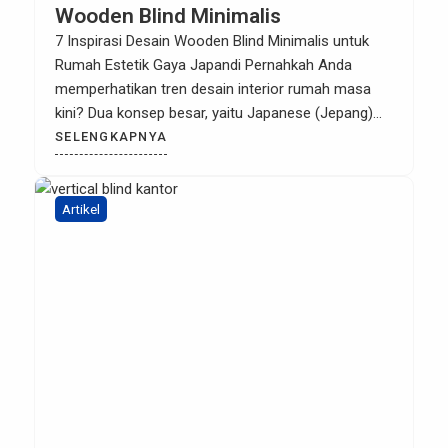
Wooden Blind Minimalis
7 Inspirasi Desain Wooden Blind Minimalis untuk
Rumah Estetik Gaya Japandi Pernahkah Anda
memperhatikan tren desain interior rumah masa
kini? Dua konsep besar, yaitu Japanese (Jepang)
dan Scandinavian (Skandinavia), kini melebur
SELENGKAPNYA
menjadi satu tren global yang sangat digemari
bernama gaya Japandi. Gaya ini mengedepankan
fungsionalitas yang ringkas, palet warna netral yang
Artikel
menenangkan, serta penggunaan elemen […]