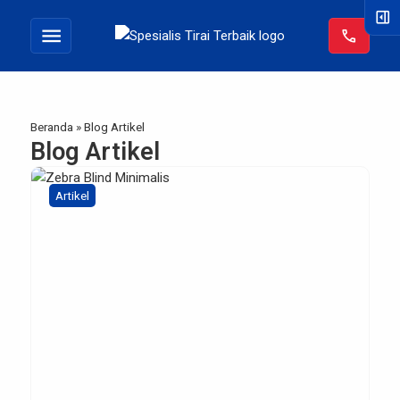
right_panel_open
menu
call
Beranda
» Blog Artikel
Blog Artikel
Artikel