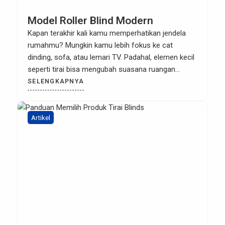
Model Roller Blind Modern
Kapan terakhir kali kamu memperhatikan jendela
rumahmu? Mungkin kamu lebih fokus ke cat
dinding, sofa, atau lemari TV. Padahal, elemen kecil
seperti tirai bisa mengubah suasana ruangan
secara drastis. Dan di antara berbagai jenis tirai,
SELENGKAPNYA
roller blind modern jadi pilihan favorit banyak
desainer interior saat ini. Kenapa? Bukan cuma
karena tampilannya yang simpel dan elegan, […]
Artikel