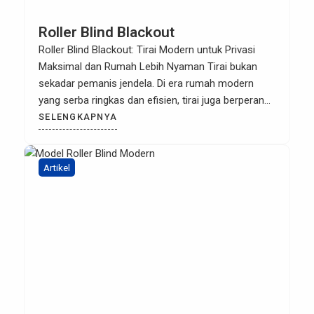
Roller Blind Blackout
Roller Blind Blackout: Tirai Modern untuk Privasi
Maksimal dan Rumah Lebih Nyaman Tirai bukan
sekadar pemanis jendela. Di era rumah modern
yang serba ringkas dan efisien, tirai juga berperan
penting dalam kenyamanan, estetika, dan
SELENGKAPNYA
fungsionalitas ruangan. Salah satu pilihan terbaik
untuk kamu yang mengutamakan privasi dan ingin
ruangan bebas cahaya berlebih adalah roller blind
Artikel
blackout […]