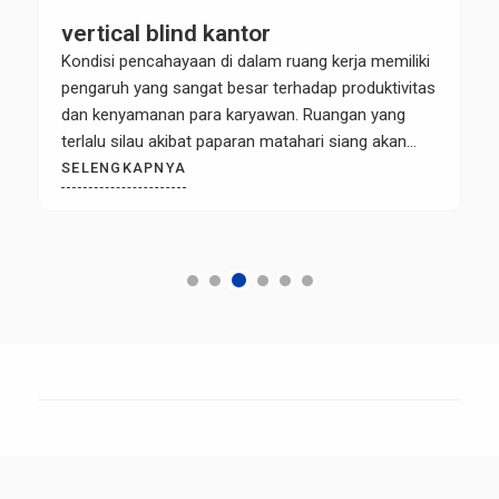
vertical blind kantor
Kondisi pencahayaan di dalam ruang kerja memiliki
pengaruh yang sangat besar terhadap produktivitas
dan kenyamanan para karyawan. Ruangan yang
terlalu silau akibat paparan matahari siang akan
menimbulkan pantulan (glare) pada layar monitor
SELENGKAPNYA
komputer, memicu mata cepat lelah, hingga
meningkatkan stres kerja. Sebaliknya, ruangan yang
terlalu gelap juga membuat suasana kerja menjadi
lesu. Dalam dunia arsitektur […]